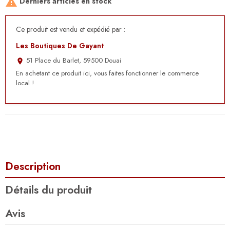

Derniers articles en stock
Ce produit est vendu et expédié par :
Les Boutiques De Gayant
51 Place du Barlet, 59500 Douai
place
En achetant ce produit ici, vous faites fonctionner le commerce
local !
Description
Détails du produit
Avis