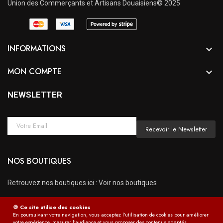
Union des Commerçants et Artisans Douaisiens© 2025
INFORMATIONS

MON COMPTE

NEWSLETTER
Recevoir le Newsletter
NOS BOUTIQUES
Retrouvez nos boutiques ici :
Voir nos boutiques
03 27 98 22 19
🍪 Ce site utilise des cookies
contact@lesboutiquesdegayant.fr
En poursuivant votre navigation, vous acceptez l’utilisation de cookies pour améliorer
votre expérience, mesurer l’audience et vous proposer des contenus adaptés.