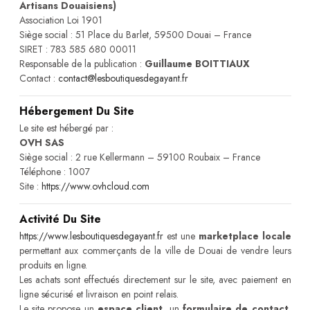
Artisans Douaisiens)
Association Loi 1901
Siège social : 51 Place du Barlet, 59500 Douai – France
SIRET : 783 585 680 00011
Responsable de la publication :
Guillaume BOITTIAUX
Contact :
contact@lesboutiquesdegayant.fr
Hébergement Du Site
Le site est hébergé par :
OVH SAS
Siège social : 2 rue Kellermann – 59100 Roubaix – France
Téléphone : 1007
Site :
https://www.ovhcloud.com
Activité Du Site
https://www.lesboutiquesdegayant.fr
est une
marketplace locale
permettant aux commerçants de la ville de Douai de vendre leurs
produits en ligne.
Les achats sont effectués directement sur le site, avec paiement en
ligne sécurisé et livraison en point relais.
Le site propose un
espace client
, un
formulaire de contact
,